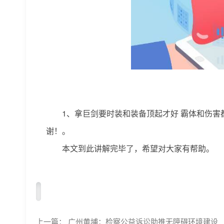
1、拿巨剑要时装和装备顶起才好 霸体和伤害都
谢！。
本文到此讲解完毕了，希望对大家有帮助。
标签：
上一篇：
广州黄埔：检察公益诉讼助推无障碍环境建设